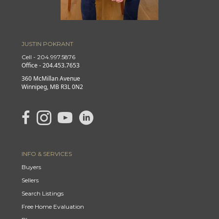
JUSTIN POKRANT
Cell - 204.997.5876
Office - 204.453.7653
360 McMillan Avenue
Winnipeg, MB R3L 0N2
link to Justin's Facebook page
Link to Justin's Instagram page
link to Justin's YouTube page
Link to Justin's Linkedin page
INFO & SERVICES
Buyers
Sellers
Search Listings
Free Home Evaluation