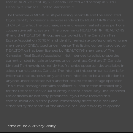
license. © 2020 Century 21 Canada Limited Partnership © 2020
Century 21 Canada Limited Partnership
The trademarks MLS®, Multiple Listing Service® and the associated
logos identify professional services rendered by REALTOR® members
of
CREA
to effect the purchase, sale and lease of real estate as part of a
cooperative selling system. The trademarks REALTOR ® , REALTORS
® and the REALTOR ® logo are controlled by
The Canadian Real
Estate Association (CREA)
and identify real estate professionals who are
members of
CREA
. Used under license. This listing content provided by
REALTOR.ca
has been licensed by REALTOR® members of
The
Canadian Real Estate Association
. Not intended to solicit properties
currently listed for sale or buyers under contract.Century 21 Canada
Limited Partnership currently has franchise opportunities available in
select markets across Canada. The intent of this communication is for
informational purposes only and is not intended to be a solicitation to
anyone under contract with another real estate brokerage operation.
This e-mail message contains confidential information intended only
for the use of the individual or entity named above. Any unauthorized
use or disclosure is strictly prohibited. If you have received this
communication in error please immediately delete the e-mail and
either notify the sender at the above e-mail address or by telephone.
Terms of Use
&
Privacy Policy