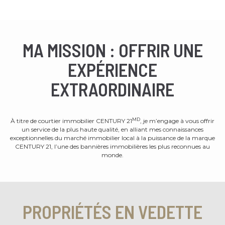
MA MISSION : OFFRIR UNE
EXPÉRIENCE
EXTRAORDINAIRE
MD
À titre de courtier immobilier CENTURY 21
, je m’engage à vous offrir
un service de la plus haute qualité, en alliant mes connaissances
exceptionnelles du marché immobilier local à la puissance de la marque
CENTURY 21, l’une des bannières immobilières les plus reconnues au
monde.
PROPRIÉTÉS EN VEDETTE